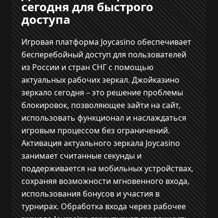
сегодня для быстрого
доступа
Игровая платформа Joycasino обеспечивает
бесперебойный доступ для пользователей
из России и стран СНГ с помощью
актуальных рабочих зеркал. Джойказино
зеркало сегодня – это решение проблемы
блокировок, позволяющее зайти на сайт,
использовать функционал и наслаждаться
игровым процессом без ограничений.
Активация актуального зеркала Joycasino
занимает считанные секунды и
поддерживается на мобильных устройствах,
сохраняя возможности мгновенного входа,
использования бонусов и участия в
турнирах. Обработка входа через рабочее