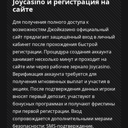
Joycasino и регистрация на
сайте
Для получения полного доступа к
возможностям Джойказино официальный
сайт предлагает защищённый вход в личный
кабинет после прохождения быстрой
регистрации. Процедура создания аккаунта
занимает несколько минут и проходит на
сайте или через рабочее зеркало Joycasino.
Верификация аккаунта требуется для
получения мгновенных выплат и участия в
акциях. После подтверждения данных игроки
вносят первый депозит, участвуют в
бонусных программах и получают фриспины
при первой регистрации. Вход
сопровождается дополнительными мерами
безопасности: SMS-подтверждение,