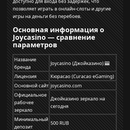
доступно для входа без задержек, что
позволяет играть в онлайн-слоты и другие
игры на деньги без перебоев.
Основная информация о
Joycasino — сравнение
параметров
Название
Joycasino (Джойказино) 🎰
бренда
Лицензия
Кюрасао (Curacao eGaming)
Основной сайт
joycasino.com
Официальное
Джойказино зеркало на
рабочее
сегодня
зеркало
Минимальный
500 RUB
депозит