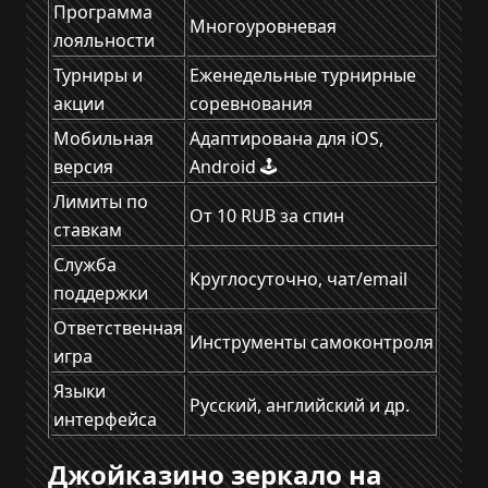
Программа
Многоуровневая
лояльности
Турниры и
Еженедельные турнирные
акции
соревнования
Мобильная
Адаптирована для iOS,
версия
Android 🕹️
Лимиты по
От 10 RUB за спин
ставкам
Служба
Круглосуточно, чат/email
поддержки
Ответственная
Инструменты самоконтроля
игра
Языки
Русский, английский и др.
интерфейса
Джойказино зеркало на