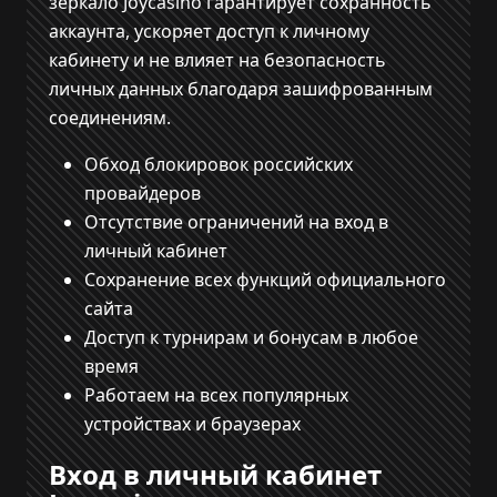
зеркало Joycasino гарантирует сохранность
аккаунта, ускоряет доступ к личному
кабинету и не влияет на безопасность
личных данных благодаря зашифрованным
соединениям.
Обход блокировок российских
провайдеров
Отсутствие ограничений на вход в
личный кабинет
Сохранение всех функций официального
сайта
Доступ к турнирам и бонусам в любое
время
Работаем на всех популярных
устройствах и браузерах
Вход в личный кабинет