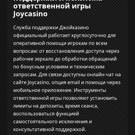
ответственной игры
Joycasino
Служба поддержки Джойказино
официальный работает круглосуточно для
оперативной помощи игрокам по всем
вопросам: от восстановления доступа через
рабочее зеркало до обработки обращений
по бонусным условиям и техническим
запросам. Для связи доступны онлайн-чат на
сайте Joycasino, опция email и помощи через
мобильное приложение. Инструменты
ответственной игры позволяют установить
лимиты на депозиты, время сеанса,
воспользоваться функцией
самостоятельного исключения и
консультативной поддержкой.