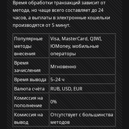
Время обработки транзакций зависит от
метода, но чаще всего составляет до 24
часов, а выплаты в электронные кошельки
производятся от 5 минут.
Популярные
Visa, MasterCard, QIWI,
методы
ЮMoney, мобильные
внесения
операторы
Время
Мгновенно
зачисления
Время вывода
5–24 ч
Валюта счёта
RUB, USD, EUR
Комиссия на
0%
пополнение
Комиссия на
Отсутствует с большинства
вывод
методов