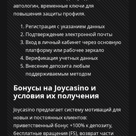
автологин, временные ключи для
повышения защиты профиля.
Регистрация с указанием данных
Подтверждение электронной почты
Вход в личный кабинет через основную
платформу или рабочее зеркало
Верификация учетных данных
Внесение депозита любым
поддерживаемым методом
Бонусы на Joycasino и
условия их получения
Joycasino предлагает систему мотиваций для
новых и постоянных клиентов:
приветственный бонус +100% к депозиту,
бесплатные вращения (FS), возврат части