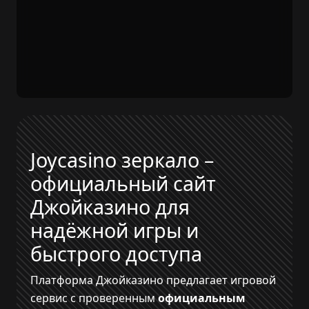
Joycasino зеркало –
официальный сайт
Джойказино для
надёжной игры и
быстрого доступа
Платформа Джойказино предлагает игровой
сервис с проверенным
официальным