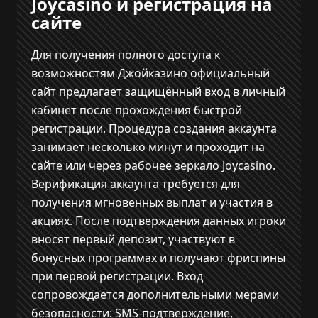
Joycasino и регистрация на
сайте
Для получения полного доступа к
возможностям Джойказино официальный
сайт предлагает защищённый вход в личный
кабинет после прохождения быстрой
регистрации. Процедура создания аккаунта
занимает несколько минут и проходит на
сайте или через рабочее зеркало Joycasino.
Верификация аккаунта требуется для
получения мгновенных выплат и участия в
акциях. После подтверждения данных игроки
вносят первый депозит, участвуют в
бонусных программах и получают фриспины
при первой регистрации. Вход
сопровождается дополнительными мерами
безопасности: SMS-подтверждение,