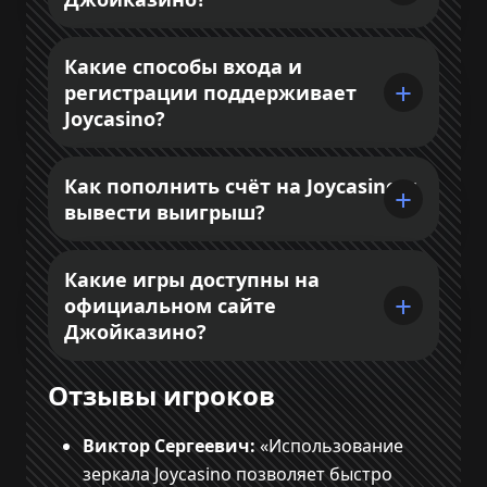
Какие способы входа и
регистрации поддерживает
Joycasino?
Как пополнить счёт на Joycasino и
вывести выигрыш?
Какие игры доступны на
официальном сайте
Джойказино?
Отзывы игроков
Виктор Сергеевич:
«Использование
зеркала Joycasino позволяет быстро