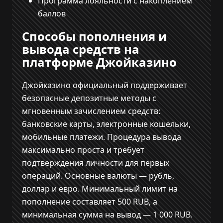
Программа лояльности с накоплением
баллов
Способы пополнения и
вывода средств на
платформе Джойказино
Джойказино официальный поддерживает
безопасные депозитные методы с
мгновенным зачислением средств:
банковские карты, электронные кошельки,
мобильные платежи. Процедура вывода
максимально проста и требует
подтверждения личности для первых
операций. Основные валюты — рубль,
доллар и евро. Минимальный лимит на
пополнение составляет 500 RUB, а
минимальная сумма на вывод — 1 000 RUB.