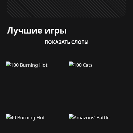
Лучшие игры
ПОКАЗАТЬ СЛОТЫ