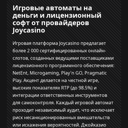
Игровые автоматы на
деньги и лицензионный
софт от провайдеров
Joycasino
Игровая платформа Joycasino предлагает
более 2 000 сертифицированных онлайн-
слотов, созданных ведущими поставщиками
лицензионного программного обеспечения:
NetEnt, Microgaming, Play'n GO, Pragmatic
Play. Акцент делается на честной игре,
высоких показателях RTP (до 98.5%) и
интеграции ответственных инструментов
для самоконтроля. Каждый игровой автомат
проходит независимый аудит, что исключает
риск несанкционированных вмешательств
или искажения вероятностей. Джойказио