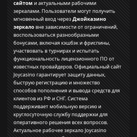
сайтом
и актуальными рабочими
зеркалами. Пользователи могут получить
мгновенный вход через
Джойказино
зеркало
вне зависимости от ограничений,
воспользоваться разнообразными
бонусами, включая кэшбэк и фриспины,
участвовать в турнирах и испытать
функциональность лицензионного ПО от
известных провайдеров. Официальный сайт
Joycasino гарантирует защиту данных,
быструю регистрацию и множество
способов пополнения и вывода средств для
клиентов из РФ и СНГ. Система
поддерживает мобильную версию и
круглосуточную службу поддержки для
оперативного решения всех вопросов.
Актуальное рабочее зеркало Joycasino