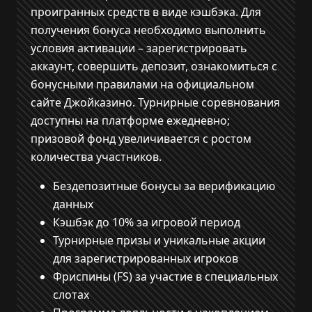
проигранных средств в виде кэшбэка. Для
получения бонуса необходимо выполнить
условия активации – зарегистрировать
аккаунт, совершить депозит, ознакомиться с
бонусными правилами на официальном
сайте Джойказино. Турнирные соревнования
доступны на платформе ежедневно;
призовой фонд увеличивается с ростом
количества участников.
Бездепозитные бонусы за верификацию
данных
Кэшбэк до 10% за игровой период
Турнирные призы и уникальные акции
для зарегистрированных игроков
Фриспины (FS) за участие в специальных
слотах