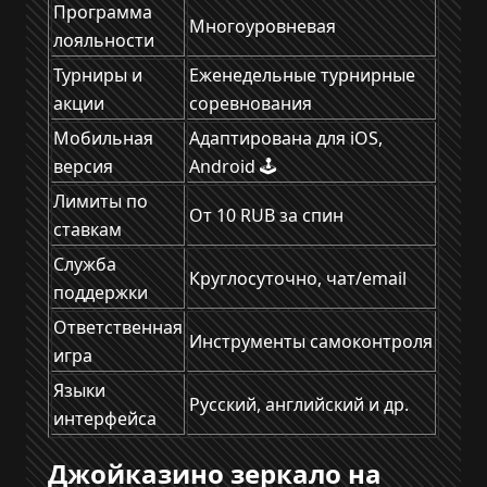
Программа
Многоуровневая
лояльности
Турниры и
Еженедельные турнирные
акции
соревнования
Мобильная
Адаптирована для iOS,
версия
Android 🕹️
Лимиты по
От 10 RUB за спин
ставкам
Служба
Круглосуточно, чат/email
поддержки
Ответственная
Инструменты самоконтроля
игра
Языки
Русский, английский и др.
интерфейса
Джойказино зеркало на