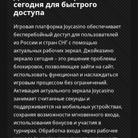
сегодня для быстрого
доступа
Игровая платформа Joycasino обеспечивает
бесперебойный доступ для пользователей
из России и стран СНГ с помощью
актуальных рабочих зеркал. Джойказино
зеркало сегодня – это решение проблемы
блокировок, позволяющее зайти на сайт,
использовать функционал и наслаждаться
игровым процессом без ограничений.
Активация актуального зеркала Joycasino
занимает считанные секунды и
поддерживается на мобильных устройствах,
сохраняя возможности мгновенного входа,
использования бонусов и участия в
турнирах. Обработка входа через рабочее